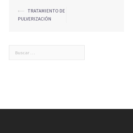
Navegación
⟵
TRATAMIENTO DE
de
PULVERIZACIÓN
entradas
Buscar: