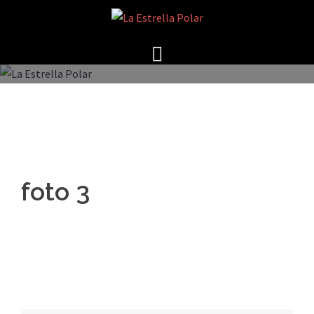
Saltar
al
contenido
foto 3