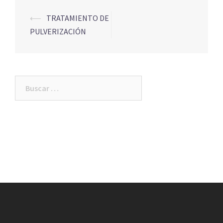
Navegación
⟵
TRATAMIENTO DE
de
PULVERIZACIÓN
entradas
Buscar: