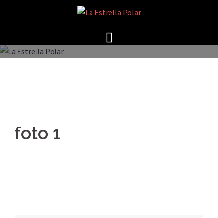
Saltar
al
contenido
foto 1